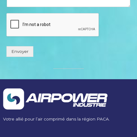
n
t
o
r
M
e
s
s
Envoyer
a
g
e
*
Votre allié pour l’air comprimé dans la région PACA.